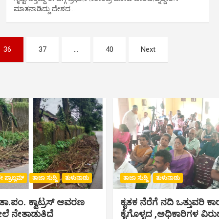
ಮಾತನಾಡಿದ್ದು ದೇಶದ…
36
37
…
40
Next
 ಪ್ರಾಬ್ಲಮ್
ತಾಜಾ ಸುದ್ದಿ
ತುಳುನಾಡು
ತಾಜಾ ಸುದ್ದಿ
ತುಳುನಾಡು
:ತಾ.ಪಂ‌. ಕ್ವಾಟ್ರಸ್ ಆವರಣ
ಕೃತಕ ನೆರೆಗೆ ನದಿ ಒತ್ತುವರಿ ಕ
ೆ ನೇತಾಡುತಿದೆ
ಕೈಗೊಳ್ಳದ ,ಅಧಿಕಾರಿಗಳ ವಿರುದ