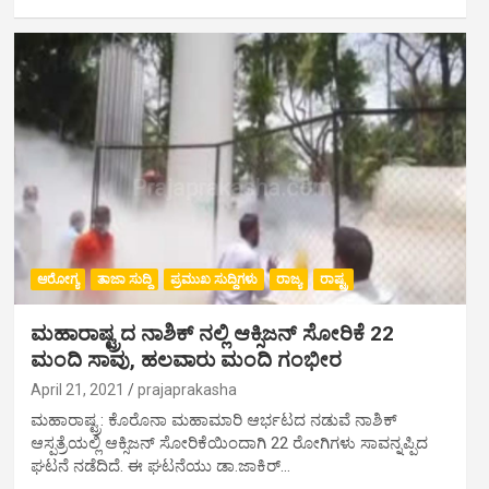
ಆರೋಗ್ಯ
ತಾಜಾ ಸುದ್ದಿ
ಪ್ರಮುಖ ಸುದ್ದಿಗಳು
ರಾಜ್ಯ
ರಾಷ್ಟ್ರ
ಮಹಾರಾಷ್ಟ್ರದ ನಾಶಿಕ್ ನಲ್ಲಿ ಆಕ್ಸಿಜನ್ ಸೋರಿಕೆ 22
ಮಂದಿ ಸಾವು, ಹಲವಾರು ಮಂದಿ ಗಂಭೀರ
April 21, 2021
prajaprakasha
ಮಹಾರಾಷ್ಟ್ರ: ಕೊರೊನಾ ಮಹಾಮಾರಿ ಆರ್ಭಟದ ನಡುವೆ ನಾಶಿಕ್​​​
ಆಸ್ಪತ್ರೆಯಲ್ಲಿ ಆಕ್ಸಿಜನ್​ ಸೋರಿಕೆಯಿಂದಾಗಿ 22 ರೋಗಿಗಳು ಸಾವನ್ನಪ್ಪಿದ
ಘಟನೆ ನಡೆದಿದೆ. ಈ ಘಟನೆಯು ಡಾ.ಜಾಕಿರ್…