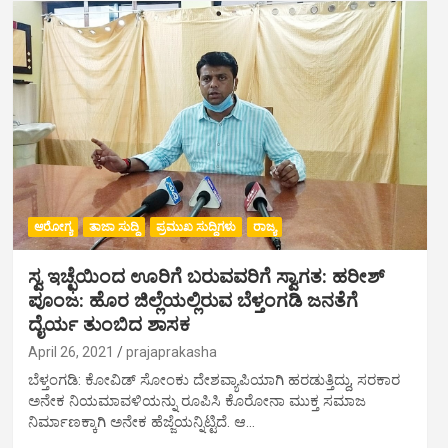
ಆರೋಗ್ಯ
ತಾಜಾ ಸುದ್ದಿ
ಪ್ರಮುಖ ಸುದ್ದಿಗಳು
ರಾಜ್ಯ
ಸ್ವ ಇಚ್ಛೆಯಿಂದ ಊರಿಗೆ ಬರುವವರಿಗೆ ಸ್ವಾಗತ: ಹರೀಶ್
ಪೂಂಜ: ಹೊರ ಜಿಲ್ಲೆಯಲ್ಲಿರುವ ಬೆಳ್ತಂಗಡಿ ಜನತೆಗೆ
ದೈರ್ಯ ತುಂಬಿದ ಶಾಸಕ
April 26, 2021
prajaprakasha
ಬೆಳ್ತಂಗಡಿ: ಕೋವಿಡ್ ಸೋಂಕು ದೇಶವ್ಯಾಪಿಯಾಗಿ ಹರಡುತ್ತಿದ್ದು, ಸರಕಾರ
ಅನೇಕ ನಿಯಮಾವಳಿಯನ್ನು ರೂಪಿಸಿ ಕೊರೋನಾ ಮುಕ್ತ ಸಮಾಜ
ನಿರ್ಮಾಣಕ್ಕಾಗಿ ಅನೇಕ ಹೆಜ್ಜೆಯನ್ನಿಟ್ಟಿದೆ. ಆ…