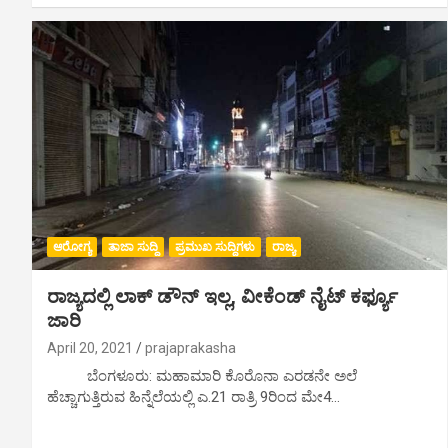
ಆರೋಗ್ಯ
ತಾಜಾ ಸುದ್ದಿ
ಪ್ರಮುಖ ಸುದ್ದಿಗಳು
ರಾಜ್ಯ
ರಾಜ್ಯದಲ್ಲಿ ಲಾಕ್ ಡೌನ್ ಇಲ್ಲ, ವೀಕೆಂಡ್ ನೈಟ್ ಕರ್ಫ್ಯೂ
ಜಾರಿ
April 20, 2021
prajaprakasha
ಬೆಂಗಳೂರು: ಮಹಾಮಾರಿ ಕೊರೊನಾ ಎರಡನೇ ಅಲೆ
ಹೆಚ್ಚಾಗುತ್ತಿರುವ ಹಿನ್ನೆಲೆಯಲ್ಲಿ ಎ.21 ರಾತ್ರಿ 9ರಿಂದ ಮೇ4…