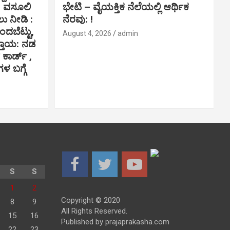
ಕ ವಸೂಲಿ
ಭೇಟಿ – ವೈಯಕ್ತಿಕ ನೆಲೆಯಲ್ಲಿ ಆರ್ಥಿಕ‌
 ನೀಡಿ :
ನೆರವು: !
ಇಂದಬೆಟ್ಟು,
August 4, 2026
admin
್ತಾಯ: ನಡ
ಕಾರ್ಡ್ ,
 ಬಗ್ಗೆ
S
S
1
2
Copyright © 2020
8
9
All Rights Reserved.
15
16
Published by prajaprakasha.com
22
23