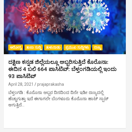
ಆರೋಗ್ಯ
ತಾಜಾ ಸುದ್ದಿ
ತುಳುನಾಡು
ಪ್ರಮುಖ ಸುದ್ದಿಗಳು
ರಾಜ್ಯ
ದಕ್ಷಿಣ ಕನ್ನಡ ಜಿಲ್ಲೆಯಲ್ಲೂ ಅಬ್ಬರಿಸುತ್ತಿದೆ ಕೊರೊನಾ:
ಈದಿನ 4 ಬಲಿ 664 ಪಾಸಿಟಿವ್: ಬೆಳ್ತಂಗಡಿಯಲ್ಲಿ ಇಂದು
93 ಪಾಸಿಟಿವ್
April 28, 2021
prajaprakasha
ಬೆಳ್ತಂಗಡಿ : ಕೊರೊನಾ ಅಬ್ಬರ ದಿನದಿಂದ ದಿನೇ ಇಡೀ ರಾಜ್ಯದಲ್ಲಿ
ಹೆಚ್ಚಾಗುತ್ತಾ ಇದೆ ಈಗಾಗಲೇ ಬೆಂಗಳೂರು ಕೊರೊನಾ ಹಾಟ್ ಸ್ಪಾಟ್
ಆಗುತ್ತಿದೆ…