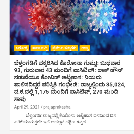
ಆರೋಗ್ಯ
ತಾಜಾ ಸುದ್ದಿ
ಪ್ರಮುಖ ಸುದ್ದಿಗಳು
ರಾಜ್ಯ
ಬೆಳ್ತಂಗಡಿಗೆ ವಕ್ಕರಿಸಿದ ಕೊರೋನಾ ಗುಮ್ಮ!: ಬುಧವಾರ
93, ಗುರುವಾರ 43 ಮಂದಿಗೆ ಪಾಸಿಟಿವ್!: ಲಾಕ್ ಡೌನ್
ನಡುವೆಯೂ ಕೋವಿಡ್ ಅಟ್ಟಹಾಸ: ನಿಯಮ
ಪಾಲಿಸದಿದ್ದರೆ ಪರಿಸ್ಥಿತಿ ಗಂಭೀರ!: ರಾಜ್ಯಲ್ಲಿಂದು 35,024,
ದ.ಕ.ದಲ್ಲಿ 1,175 ಮಂದಿಗೆ ಪಾಸಿಟಿವ್, 270 ಮಂದಿ
ಸಾವು
April 29, 2021
prajaprakasha
ಬೆಳ್ತಂಗಡಿ: ರಾಜ್ಯದಲ್ಲಿ ಕೊರೊನಾ ಅಟ್ಟಹಾಸ ದಿನದಿಂದ ದಿನ
ಏರಿಕೆಯಾಗುತ್ತಲೇ ಇದೆ ಅದಲ್ಲದೆ ದಕ್ಷಿಣ ಕನ್ನಡ…