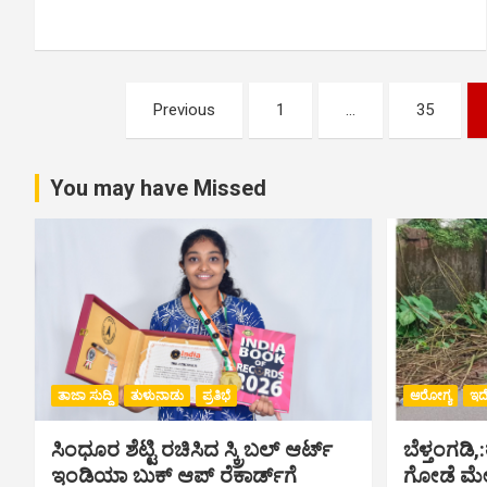
P
Previous
1
…
35
o
s
You may have Missed
t
s
n
a
ತಾಜಾ ಸುದ್ದಿ
ತುಳುನಾಡು
ಪ್ರತಿಭೆ
ಆರೋಗ್ಯ
ಇದೇ
v
ಸಿಂಧೂರ ಶೆಟ್ಟಿ ರಚಿಸಿದ ಸ್ಕ್ರಿಬಲ್ ಆರ್ಟ್
ಬೆಳ್ತಂಗಡಿ,
i
ಇಂಡಿಯಾ ಬುಕ್ ಆಪ್ ರೆಕಾರ್ಡ್‌ಗೆ
ಗೋಡೆ ಮೇಲ