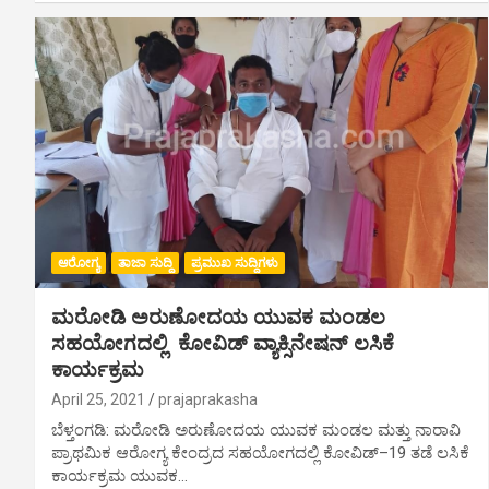
ಆರೋಗ್ಯ
ತಾಜಾ ಸುದ್ದಿ
ಪ್ರಮುಖ ಸುದ್ದಿಗಳು
ಮರೋಡಿ ಅರುಣೋದಯ ಯುವಕ ಮಂಡಲ
ಸಹಯೋಗದಲ್ಲಿ ಕೋವಿಡ್ ವ್ಯಾಕ್ಸಿನೇಷನ್‌ ಲಸಿಕೆ
ಕಾರ್ಯಕ್ರಮ
April 25, 2021
prajaprakasha
ಬೆಳ್ತಂಗಡಿ: ಮರೋಡಿ ಅರುಣೋದಯ ಯುವಕ ಮಂಡಲ ಮತ್ತು ನಾರಾವಿ
ಪ್ರಾಥಮಿಕ ಆರೋಗ್ಯ ಕೇಂದ್ರದ ಸಹಯೋಗದಲ್ಲಿ ಕೋವಿಡ್‌–19 ತಡೆ ಲಸಿಕೆ
ಕಾರ್ಯಕ್ರಮ ಯುವಕ…