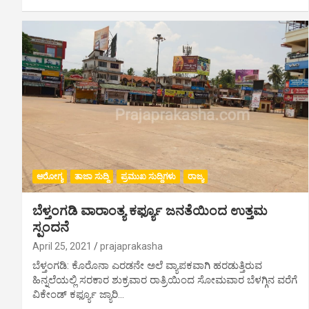
ಆರೋಗ್ಯ
ತಾಜಾ ಸುದ್ದಿ
ಪ್ರಮುಖ ಸುದ್ದಿಗಳು
ರಾಜ್ಯ
ಬೆಳ್ತಂಗಡಿ ವಾರಾಂತ್ಯ ಕರ್ಫ್ಯೂ ಜನತೆಯಿಂದ ಉತ್ತಮ‌
ಸ್ಪಂದನೆ
April 25, 2021
prajaprakasha
ಬೆಳ್ತಂಗಡಿ: ಕೊರೊನಾ ಎರಡನೇ ಅಲೆ ವ್ಯಾಪಕವಾಗಿ ಹರಡುತ್ತಿರುವ
ಹಿನ್ನಲೆಯಲ್ಲಿ ಸರಕಾರ ಶುಕ್ರವಾರ ರಾತ್ರಿಯಿಂದ ಸೋಮವಾರ ಬೆಳಗ್ಗಿನ ವರೆಗೆ
ವಿಕೇಂಡ್ ಕರ್ಫ್ಯೂ ಜ್ಯಾರಿ…