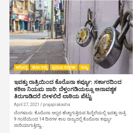
ಆರೋಗ್ಯ
ತಾಜಾ ಸುದ್ದಿ
ಪ್ರಮುಖ ಸುದ್ದಿಗಳು
ರಾಜ್ಯ
ಇವತ್ತು ರಾತ್ರಿಯಿಂದ ಕೊರೊನಾ ಕರ್ಪ್ಯೂ: ಸರ್ಕಾರದಿಂದ
ಕಠಿಣ ನಿಯಮ ಜಾರಿ: ಬೆಳ್ತಂಗಡಿಯಲ್ಲೂ ಅನಾವಶ್ಯಕ
ತಿರುಗಾಡಿದರೆ ಬೀಳಲಿದೆ ಲಾಠಿಯ ಪೆಟ್ಟು
April 27, 2021
prajaprakasha
ಬೆಂಗಳೂರು: ಕೊರೊನಾ ಅಬ್ಬರ ಹೆಚ್ಚಾಗುತ್ತಿರುವ ಹಿನ್ನೆಲೆಯಲ್ಲಿ ಇವತ್ತು ರಾತ್ರಿ
9 ಗಂಟೆಯಿಂದ 14 ದಿನಗಳ ಕಾಲ ರಾಜ್ಯದಲ್ಲಿ ಕೊರೊನಾ ಕರ್ಫ್ಯೂ
ಜಾರಿಯಾಗುತ್ತಿದ್ದು,…