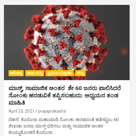
ಆರೋಗ್ಯ
ತಾಜಾ ಸುದ್ದಿ
ಪ್ರಮುಖ ಸುದ್ದಿಗಳು
ರಾಜ್ಯ
ಮಾಸ್ಕ್, ಸಾಮಾಜಿಕ ಅಂತರ ಶೇ 60 ಜನರು ಪಾಲಿಸಿದರೆ
ಸೋಂಕು ಹರಡುವಿಕೆ ತಪ್ಪಿಸಬಹುದು: ಅಧ್ಯಯನ ತಂಡ
ಮಾಹಿತಿ
April 25, 2021
prajaprakasha
ದೆಹಲಿ: ಕೊರೊನಾ ಮಹಾಮಾರಿ ಸೋಂಕು ಹರಡದಂತೆ ತಡೆಗಟ್ಟಲು 60
ಶೇಖಡಾ ಜನರು ಮಾಸ್ಕ್ ಧರಿಸಲು ಮತ್ತು ಸಾಮಾಜಿಕ ಅಂತರ
ಕಾಯ್ದುಕೊಂಡರೆ ಕೊರೊನಾ…