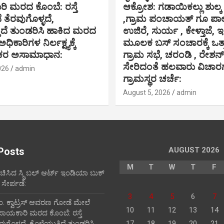
 ಮರದ ಕೊಂಬೆ: ರಸ್ತೆ
ಆಕ್ರೋಶ: ಗಡಾಯಿಕಲ್ಲು ಶುಲ್
 ತೆರವುಗೊಳ್ಳದೆ,
,ಗ್ರಾಮ ಪಂಚಾಯತ್ ಗೂ ಪಾಲು
ತಿದೆ ತುಂಡರಿಸಿ ಹಾಕಿದ ಮರದ
ಉಜಿರೆ, ಸುರ್ಯ , ಕೇಳ್ತಾಜೆ, 
ಅಧಿಕಾರಿಗಳ ನಿರ್ಲಕ್ಷ್ಯಕ್ಕೆ
ಮೂಲಕ ಬಸ್ ಸಂಚಾರಕ್ಕೆ ಒತ
ಿಕರ ಅಸಾಮಾಧಾನ:
ಗ್ರಾಮ ಸಭೆ, ಚರಂಡಿ , ರೇಶನ್ 
ಸೇರಿದಂತೆ ಹಲವಾರು ವಿಚಾರಗಳ
026
admin
ಗ್ರಾಮಸ್ಥರ ಚರ್ಚೆ:
August 5, 2026
admin
Posts
AUGUST 2026
M
T
W
T
F
ರಚಿಸಿದ ಸ್ಕ್ರಿಬಲ್ ಆರ್ಟ್ ಇಂಡಿಯಾ ಬುಕ್
 ಸೇರ್ಪಡೆ:
3
4
5
6
7
ಪಂ‌. ಕ್ವಾಟ್ರಸ್ ಆವರಣ ಗೋಡೆ ಮೇಲೆ
10
11
12
13
14
ಪಾಯಕಾರಿ ಮರದ ಕೊಂಬೆ: ರಸ್ತೆ
ವುಗೊಳ್ಳದೆ, ಕೊಳೆಯುತ್ತಿದೆ ತುಂಡರಿಸಿ
17
18
19
20
21