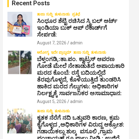
Recent Posts
h
ತಾಜಾ ಸುದ್ದಿ
ತುಳುನಾಡು
ಪ್ರತಿಭೆ
ಸಿಂಧೂರ ಶೆಟ್ಟಿ ರಚಿಸಿದ ಸ್ಕ್ರಿಬಲ್ ಆರ್ಟ್
ಇಂಡಿಯಾ ಬುಕ್ ಆಪ್ ರೆಕಾರ್ಡ್‌ಗೆ
ಸೇರ್ಪಡೆ:
August 7, 2026
admin
ಆರೋಗ್ಯ
ಇದೇ ಪ್ರಾಬ್ಲಮ್
ತಾಜಾ ಸುದ್ದಿ
ತುಳುನಾಡು
ಬೆಳ್ತಂಗಡಿ,:ತಾ.ಪಂ‌. ಕ್ವಾಟ್ರಸ್ ಆವರಣ
ಗೋಡೆ ಮೇಲೆ ನೇತಾಡುತಿದೆ ಅಪಾಯಕಾರಿ
ಮರದ ಕೊಂಬೆ: ರಸ್ತೆ ಬದಿಯಲ್ಲಿದೆ
ತೆರವುಗೊಳ್ಳದೆ, ಕೊಳೆಯುತ್ತಿದೆ ತುಂಡರಿಸಿ
ಹಾಕಿದ ಮರದ ಗೆಲ್ಲುಗಳು: ಅಧಿಕಾರಿಗಳ
ನಿರ್ಲಕ್ಷ್ಯಕ್ಕೆ ಸಾರ್ವಜನಿಕರ ಅಸಾಮಾಧಾನ:
August 5, 2026
admin
ತಾಜಾ ಸುದ್ದಿ
ತುಳುನಾಡು
ಕೃತಕ ನೆರೆಗೆ ನದಿ ಒತ್ತುವರಿ ಕಾರಣ, ಕ್ರಮ
ಕೈಗೊಳ್ಳದ ,ಅಧಿಕಾರಿಗಳ ವಿರುದ್ದ ಆಕ್ರೋಶ:
ಗಡಾಯಿಕಲ್ಲು ಶುಲ್ಕ ವಸೂಲಿ ,ಗ್ರಾಮ
ಪಂಚಾಯತ್ ಗೂ ಪಾಲು ನೀಡಿ : ಉಜಿರೆ,