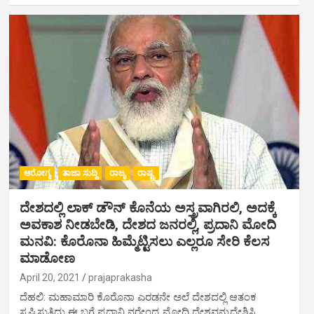
ಆರೋಗ್ಯ
ತಾಜಾ ಸುದ್ದಿ
ರಾಜ್ಯ
ರಾಷ್ಟ್ರ
ದೇಶದಲ್ಲಿ ಲಾಕ್ ಡೌನ್ ಕೊನೆಯ ಅಸ್ತ್ರವಾಗಿರಲಿ, ಅದಕ್ಕೆ
ಅವಕಾಶ ನೀಡಬೇಡಿ, ದೇಶದ ಜನರಲ್ಲಿ, ಪ್ರದಾನಿ ಮೋದಿ
ಮನವಿ: ಕೊರೊನಾ ಹಿಮ್ಮೆಟ್ಟಿಸಲು ಎಲ್ಲರೂ ಸೇರಿ ಕೆಲಸ
ಮಾಡೋಣ
April 20, 2021
prajaprakasha
ದೆಹಲಿ: ಮಹಾಮಾರಿ ಕೊರೊನಾ ಎರಡನೇ ಅಲೆ ದೇಶದಲ್ಲಿ ಆತಂಕ
ಸೃಷ್ಟಿಸುತ್ತಿದ್ದು ಈ ಬಗ್ಗೆ ಪ್ರಧಾನಿ ನರೇಂದ್ರ ಮೋದಿ ದೇಶವನ್ನುದ್ದೇಶಿಸಿ