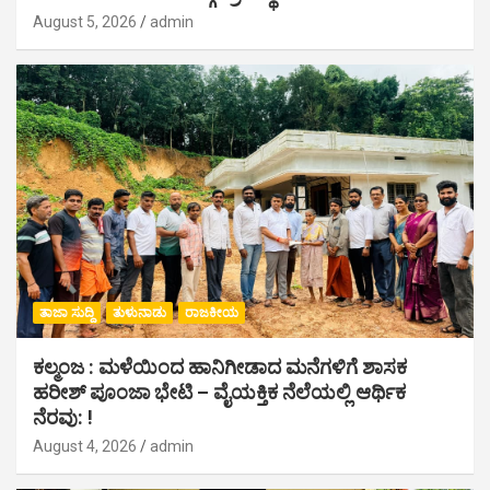
August 5, 2026
admin
ತಾಜಾ ಸುದ್ದಿ
ತುಳುನಾಡು
ರಾಜಕೀಯ
ಕಲ್ಮಂಜ : ಮಳೆಯಿಂದ ಹಾನಿಗೀಡಾದ ಮನೆಗಳಿಗೆ ಶಾಸಕ
ಹರೀಶ್ ಪೂಂಜಾ ಭೇಟಿ – ವೈಯಕ್ತಿಕ ನೆಲೆಯಲ್ಲಿ ಆರ್ಥಿಕ‌
ನೆರವು: !
August 4, 2026
admin