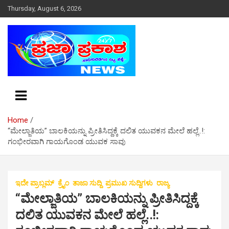
S
Thursday, August 6, 2026
k
i
p
t
o
c
o
n
t
e
Home
n
“ಮೇಲ್ಜಾತಿಯ” ಬಾಲಕಿಯನ್ನು ಪ್ರೀತಿಸಿದ್ದಕ್ಕೆ ದಲಿತ ಯುವಕನ ಮೇಲೆ ಹಲ್ಲೆ..!:
t
ಗಂಭೀರವಾಗಿ ಗಾಯಗೊಂಡ ಯುವಕ ಸಾವು
ಇದೇ ಪ್ರಾಬ್ಲಮ್
ಕ್ರೈಂ
ತಾಜಾ ಸುದ್ದಿ
ಪ್ರಮುಖ ಸುದ್ದಿಗಳು
ರಾಜ್ಯ
“ಮೇಲ್ಜಾತಿಯ” ಬಾಲಕಿಯನ್ನು ಪ್ರೀತಿಸಿದ್ದಕ್ಕೆ
ದಲಿತ ಯುವಕನ ಮೇಲೆ ಹಲ್ಲೆ..!: