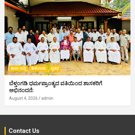
ತಾಜಾ ಸುದ್ದಿ
ತುಳುನಾಡು
ಪ್ರತಿಭೆ
ಬೆಳ್ತಂಗಡಿ ಧರ್ಮಪ್ರಾಂತ್ಯದ ವತಿಯಿಂದ ಶಾಸಕರಿಗೆ
ಅಭಿನಂದನೆ:
August 4, 2026
admin
Contact Us