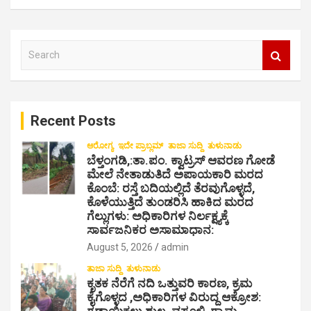
a
v
S
i
e
a
g
r
a
c
Recent Posts
h
t
i
ಆರೋಗ್ಯ
ಇದೇ ಪ್ರಾಬ್ಲಮ್
ತಾಜಾ ಸುದ್ದಿ
ತುಳುನಾಡು
ಬೆಳ್ತಂಗಡಿ,:ತಾ.ಪಂ‌. ಕ್ವಾಟ್ರಸ್ ಆವರಣ ಗೋಡೆ
o
ಮೇಲೆ ನೇತಾಡುತಿದೆ ಅಪಾಯಕಾರಿ ಮರದ
ಕೊಂಬೆ: ರಸ್ತೆ ಬದಿಯಲ್ಲಿದೆ ತೆರವುಗೊಳ್ಳದೆ,
n
ಕೊಳೆಯುತ್ತಿದೆ ತುಂಡರಿಸಿ ಹಾಕಿದ ಮರದ
ಗೆಲ್ಲುಗಳು: ಅಧಿಕಾರಿಗಳ ನಿರ್ಲಕ್ಷ್ಯಕ್ಕೆ
ಸಾರ್ವಜನಿಕರ ಅಸಾಮಾಧಾನ:
August 5, 2026
admin
ತಾಜಾ ಸುದ್ದಿ
ತುಳುನಾಡು
ಕೃತಕ ನೆರೆಗೆ ನದಿ ಒತ್ತುವರಿ ಕಾರಣ, ಕ್ರಮ
ಕೈಗೊಳ್ಳದ ,ಅಧಿಕಾರಿಗಳ ವಿರುದ್ದ ಆಕ್ರೋಶ: