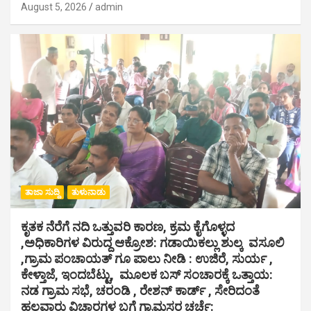
August 5, 2026
admin
ತಾಜಾ ಸುದ್ದಿ
ತುಳುನಾಡು
ಕೃತಕ ನೆರೆಗೆ ನದಿ ಒತ್ತುವರಿ ಕಾರಣ, ಕ್ರಮ ಕೈಗೊಳ್ಳದ
,ಅಧಿಕಾರಿಗಳ ವಿರುದ್ದ ಆಕ್ರೋಶ: ಗಡಾಯಿಕಲ್ಲು ಶುಲ್ಕ ವಸೂಲಿ
,ಗ್ರಾಮ ಪಂಚಾಯತ್ ಗೂ ಪಾಲು ನೀಡಿ : ಉಜಿರೆ, ಸುರ್ಯ ,
ಕೇಳ್ತಾಜೆ, ಇಂದಬೆಟ್ಟು, ಮೂಲಕ ಬಸ್ ಸಂಚಾರಕ್ಕೆ ಒತ್ತಾಯ:
ನಡ ಗ್ರಾಮ ಸಭೆ, ಚರಂಡಿ , ರೇಶನ್ ಕಾರ್ಡ್ , ಸೇರಿದಂತೆ
ಹಲವಾರು ವಿಚಾರಗಳ ಬಗ್ಗೆ ಗ್ರಾಮಸ್ಥರ ಚರ್ಚೆ: