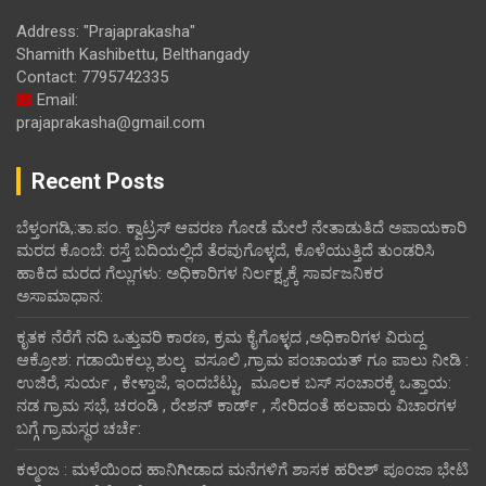
Address: "Prajaprakasha"
Shamith Kashibettu, Belthangady
Contact: 7795742335
Email:
prajaprakasha@gmail.com
Recent Posts
ಬೆಳ್ತಂಗಡಿ,:ತಾ.ಪಂ‌. ಕ್ವಾಟ್ರಸ್ ಆವರಣ ಗೋಡೆ ಮೇಲೆ ನೇತಾಡುತಿದೆ ಅಪಾಯಕಾರಿ
ಮರದ ಕೊಂಬೆ: ರಸ್ತೆ ಬದಿಯಲ್ಲಿದೆ ತೆರವುಗೊಳ್ಳದೆ, ಕೊಳೆಯುತ್ತಿದೆ ತುಂಡರಿಸಿ
ಹಾಕಿದ ಮರದ ಗೆಲ್ಲುಗಳು: ಅಧಿಕಾರಿಗಳ ನಿರ್ಲಕ್ಷ್ಯಕ್ಕೆ ಸಾರ್ವಜನಿಕರ
ಅಸಾಮಾಧಾನ:
ಕೃತಕ ನೆರೆಗೆ ನದಿ ಒತ್ತುವರಿ ಕಾರಣ, ಕ್ರಮ ಕೈಗೊಳ್ಳದ ,ಅಧಿಕಾರಿಗಳ ವಿರುದ್ದ
ಆಕ್ರೋಶ: ಗಡಾಯಿಕಲ್ಲು ಶುಲ್ಕ ವಸೂಲಿ ,ಗ್ರಾಮ ಪಂಚಾಯತ್ ಗೂ ಪಾಲು ನೀಡಿ :
ಉಜಿರೆ, ಸುರ್ಯ , ಕೇಳ್ತಾಜೆ, ಇಂದಬೆಟ್ಟು, ಮೂಲಕ ಬಸ್ ಸಂಚಾರಕ್ಕೆ ಒತ್ತಾಯ:
ನಡ ಗ್ರಾಮ ಸಭೆ, ಚರಂಡಿ , ರೇಶನ್ ಕಾರ್ಡ್ , ಸೇರಿದಂತೆ ಹಲವಾರು ವಿಚಾರಗಳ
ಬಗ್ಗೆ ಗ್ರಾಮಸ್ಥರ ಚರ್ಚೆ:
ಕಲ್ಮಂಜ : ಮಳೆಯಿಂದ ಹಾನಿಗೀಡಾದ ಮನೆಗಳಿಗೆ ಶಾಸಕ ಹರೀಶ್ ಪೂಂಜಾ ಭೇಟಿ