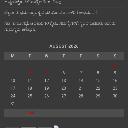
– ವೈಯಕ್ತಿಕ ನೆಲೆಯಲ್ಲಿ ಆರ್ಥಿಕ‌ ನೆರವು: !
ಬೆಳ್ತಂಗಡಿ ಧರ್ಮಪ್ರಾಂತ್ಯದ ವತಿಯಿಂದ ಶಾಸಕರಿಗೆ ಅಭಿನಂದನೆ:
ನಡ ಗ್ರಾಮ ಸಭೆ, ಅಧಿಕಾರಿಗಳ ಗೈರು, ಸಮಸ್ಯೆಗಳಿಗೆ ಸ್ಪಂದಿಸುವವರು ಯಾರು,
ಗ್ರಾಮಸ್ಥರು ಆಕ್ರೋಶ,
AUGUST 2026
M
T
W
T
F
S
S
1
2
3
4
5
6
7
8
9
10
11
12
13
14
15
16
17
18
19
20
21
22
23
24
25
26
27
28
29
30
31
« Jul