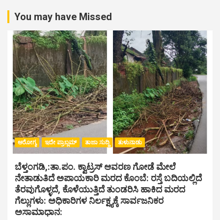
You may have Missed
ಆರೋಗ್ಯ
ಇದೇ ಪ್ರಾಬ್ಲಮ್
ತಾಜಾ ಸುದ್ದಿ
ತುಳುನಾಡು
ಬೆಳ್ತಂಗಡಿ,:ತಾ.ಪಂ‌. ಕ್ವಾಟ್ರಸ್ ಆವರಣ ಗೋಡೆ ಮೇಲೆ
ನೇತಾಡುತಿದೆ ಅಪಾಯಕಾರಿ ಮರದ ಕೊಂಬೆ: ರಸ್ತೆ ಬದಿಯಲ್ಲಿದೆ
ತೆರವುಗೊಳ್ಳದೆ, ಕೊಳೆಯುತ್ತಿದೆ ತುಂಡರಿಸಿ ಹಾಕಿದ ಮರದ
ಗೆಲ್ಲುಗಳು: ಅಧಿಕಾರಿಗಳ ನಿರ್ಲಕ್ಷ್ಯಕ್ಕೆ ಸಾರ್ವಜನಿಕರ
ಅಸಾಮಾಧಾನ: