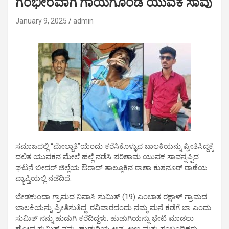
ಗಂಭೀರವಾಗಿ ಗಾಯಗೊಂಡ ಯುವಕ ಸಾವು
January 9, 2025
admin
ಸಮಾಜದಲ್ಲಿ “ಮೇಲ್ಜಾತಿ”ಯೆಂದು ಕರೆಸಿಕೊಳ್ಳುವ ಬಾಲಕಿಯನ್ನು ಪ್ರೀತಿಸಿದ್ದಕ್ಕೆ
ದಲಿತ ಯುವಕನ ಮೇಲೆ ಹಲ್ಲೆ ನಡೆಸಿ ಪರಿಣಾಮ ಯುವಕ ಸಾವನ್ನಪ್ಪಿದ
ಘಟನೆ ಬೀದರ್ ಜಿಲ್ಲೆಯ ಔರಾದ್ ತಾಲ್ಲೂಕಿನ ಠಾಣಾ ಕುಶನೂರ್ ಠಾಣೆಯ
ವ್ಯಾಪ್ತಿಯಲ್ಲಿ ನಡೆದಿದೆ.
ಬೇಡಕುಂದಾ ಗ್ರಾಮದ ನಿವಾಸಿ ಸುಮಿತ್ (19) ಎಂಬಾತ ರಕ್ಷಾಳ್ ಗ್ರಾಮದ
ಬಾಲಕಿಯನ್ನು ಪ್ರೀತಿಸುತಿದ್ದ. ರವಿವಾರದಂದು ನಮ್ಮ ಮನೆ ಕಡೆಗೆ ಬಾ ಎಂದು
ಸುಮಿತ್ ನನ್ನು ಹುಡುಗಿ ಕರೆದಿದ್ದಳು. ಹುಡುಗಿಯನ್ನು ಭೇಟಿ ಮಾಡಲು