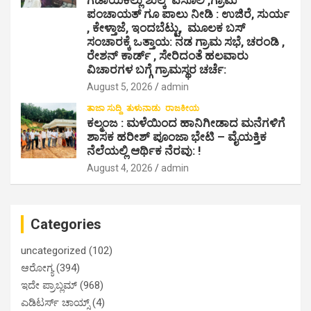
ಗಡಾಯಿಕಲ್ಲು ಶುಲ್ಕ ವಸೂಲಿ ,ಗ್ರಾಮ
ಪಂಚಾಯತ್ ಗೂ ಪಾಲು ನೀಡಿ : ಉಜಿರೆ, ಸುರ್ಯ
, ಕೇಳ್ತಾಜೆ, ಇಂದಬೆಟ್ಟು, ಮೂಲಕ ಬಸ್
ಸಂಚಾರಕ್ಕೆ ಒತ್ತಾಯ: ನಡ ಗ್ರಾಮ ಸಭೆ, ಚರಂಡಿ ,
ರೇಶನ್ ಕಾರ್ಡ್ , ಸೇರಿದಂತೆ ಹಲವಾರು
ವಿಚಾರಗಳ ಬಗ್ಗೆ ಗ್ರಾಮಸ್ಥರ ಚರ್ಚೆ:
August 5, 2026
admin
ತಾಜಾ ಸುದ್ದಿ
ತುಳುನಾಡು
ರಾಜಕೀಯ
ಕಲ್ಮಂಜ : ಮಳೆಯಿಂದ ಹಾನಿಗೀಡಾದ ಮನೆಗಳಿಗೆ
ಶಾಸಕ ಹರೀಶ್ ಪೂಂಜಾ ಭೇಟಿ – ವೈಯಕ್ತಿಕ
ನೆಲೆಯಲ್ಲಿ ಆರ್ಥಿಕ‌ ನೆರವು: !
August 4, 2026
admin
Categories
uncategorized
(102)
ಆರೋಗ್ಯ
(394)
ಇದೇ ಪ್ರಾಬ್ಲಮ್
(968)
ಎಡಿಟರ್ಸ್ ಚಾಯ್ಸ್
(4)