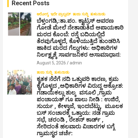
Recent Posts
h
ಆರೋಗ್ಯ
ಇದೇ ಪ್ರಾಬ್ಲಮ್
ತಾಜಾ ಸುದ್ದಿ
ತುಳುನಾಡು
ಬೆಳ್ತಂಗಡಿ,:ತಾ.ಪಂ‌. ಕ್ವಾಟ್ರಸ್ ಆವರಣ
ಗೋಡೆ ಮೇಲೆ ನೇತಾಡುತಿದೆ ಅಪಾಯಕಾರಿ
ಮರದ ಕೊಂಬೆ: ರಸ್ತೆ ಬದಿಯಲ್ಲಿದೆ
ತೆರವುಗೊಳ್ಳದೆ, ಕೊಳೆಯುತ್ತಿದೆ ತುಂಡರಿಸಿ
ಹಾಕಿದ ಮರದ ಗೆಲ್ಲುಗಳು: ಅಧಿಕಾರಿಗಳ
ನಿರ್ಲಕ್ಷ್ಯಕ್ಕೆ ಸಾರ್ವಜನಿಕರ ಅಸಾಮಾಧಾನ:
August 5, 2026
admin
ತಾಜಾ ಸುದ್ದಿ
ತುಳುನಾಡು
ಕೃತಕ ನೆರೆಗೆ ನದಿ ಒತ್ತುವರಿ ಕಾರಣ, ಕ್ರಮ
ಕೈಗೊಳ್ಳದ ,ಅಧಿಕಾರಿಗಳ ವಿರುದ್ದ ಆಕ್ರೋಶ:
ಗಡಾಯಿಕಲ್ಲು ಶುಲ್ಕ ವಸೂಲಿ ,ಗ್ರಾಮ
ಪಂಚಾಯತ್ ಗೂ ಪಾಲು ನೀಡಿ : ಉಜಿರೆ,
ಸುರ್ಯ , ಕೇಳ್ತಾಜೆ, ಇಂದಬೆಟ್ಟು, ಮೂಲಕ
ಬಸ್ ಸಂಚಾರಕ್ಕೆ ಒತ್ತಾಯ: ನಡ ಗ್ರಾಮ
ಸಭೆ, ಚರಂಡಿ , ರೇಶನ್ ಕಾರ್ಡ್ ,
ಸೇರಿದಂತೆ ಹಲವಾರು ವಿಚಾರಗಳ ಬಗ್ಗೆ
ಗ್ರಾಮಸ್ಥರ ಚರ್ಚೆ: