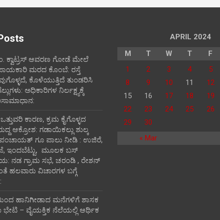
Posts
APRIL 2024
M
T
W
T
F
ಪಂ‌. ಕ್ವಾಟ್ರಸ್ ಆವರಣ ಗೋಡೆ ಮೇಲೆ
1
2
3
4
5
ಪಾಯಕಾರಿ ಮರದ ಕೊಂಬೆ: ರಸ್ತೆ
ವುಗೊಳ್ಳದೆ, ಕೊಳೆಯುತ್ತಿದೆ ತುಂಡರಿಸಿ
8
9
10
11
12
ುಗಳು: ಅಧಿಕಾರಿಗಳ ನಿರ್ಲಕ್ಷ್ಯಕ್ಕೆ
15
16
17
18
19
ಅಸಾಮಾಧಾನ:
22
23
24
25
26
ಿ ಒತ್ತುವರಿ ಕಾರಣ, ಕ್ರಮ ಕೈಗೊಳ್ಳದ
29
30
ರುದ್ದ ಆಕ್ರೋಶ: ಗಡಾಯಿಕಲ್ಲು ಶುಲ್ಕ
« Mar
 ಪಂಚಾಯತ್ ಗೂ ಪಾಲು ನೀಡಿ : ಉಜಿರೆ,
ಾಜೆ, ಇಂದಬೆಟ್ಟು, ಮೂಲಕ ಬಸ್
ತಾಯ: ನಡ ಗ್ರಾಮ ಸಭೆ, ಚರಂಡಿ , ರೇಶನ್
ದಂತೆ ಹಲವಾರು ವಿಚಾರಗಳ ಬಗ್ಗೆ
:
ಯಿಂದ ಹಾನಿಗೀಡಾದ ಮನೆಗಳಿಗೆ ಶಾಸಕ
ೇಟಿ – ವೈಯಕ್ತಿಕ ನೆಲೆಯಲ್ಲಿ ಆರ್ಥಿಕ‌