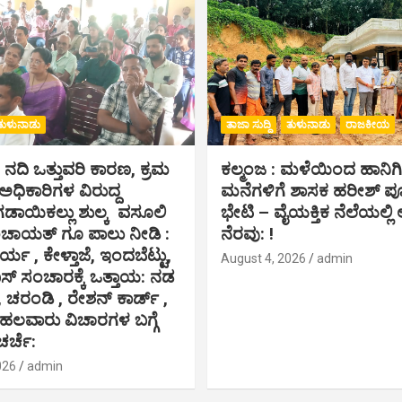
ತುಳುನಾಡು
ತಾಜಾ ಸುದ್ದಿ
ತುಳುನಾಡು
ರಾಜಕೀಯ
ೆ ನದಿ ಒತ್ತುವರಿ ಕಾರಣ, ಕ್ರಮ
ಕಲ್ಮಂಜ : ಮಳೆಯಿಂದ ಹಾನಿ
,ಅಧಿಕಾರಿಗಳ ವಿರುದ್ದ
ಮನೆಗಳಿಗೆ ಶಾಸಕ ಹರೀಶ್ 
ಗಡಾಯಿಕಲ್ಲು ಶುಲ್ಕ ವಸೂಲಿ
ಭೇಟಿ – ವೈಯಕ್ತಿಕ ನೆಲೆಯಲ್ಲಿ ಆ
ಂಚಾಯತ್ ಗೂ ಪಾಲು ನೀಡಿ :
ನೆರವು: !
ರ್ಯ , ಕೇಳ್ತಾಜೆ, ಇಂದಬೆಟ್ಟು,
August 4, 2026
admin
 ಸಂಚಾರಕ್ಕೆ ಒತ್ತಾಯ: ನಡ
, ಚರಂಡಿ , ರೇಶನ್ ಕಾರ್ಡ್ ,
 ಹಲವಾರು ವಿಚಾರಗಳ ಬಗ್ಗೆ
ಚರ್ಚೆ:
026
admin