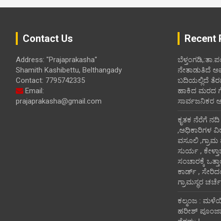
Contact Us
Recent 
Address: "Prajaprakasha"
ಬೆಳ್ತಂಗಡಿ,:ತಾ.
Shamith Kashibettu, Belthangady
ನೇತಾಡುತಿದೆ ಅ
Contact: 7795742335
ಬದಿಯಲ್ಲಿದೆ ತೆರ
Email:
ಹಾಕಿದ ಮರದ ಗೆಲ್ಲ
prajaprakasha@gmail.com
ಸಾರ್ವಜನಿಕರ 
ಕೃತಕ ನೆರೆಗೆ ನದ
,ಅಧಿಕಾರಿಗಳ ವಿ
ವಸೂಲಿ ,ಗ್ರಾಮ
ಸುರ್ಯ , ಕೇಳ್ತ
ಸಂಚಾರಕ್ಕೆ ಒತ್
ಕಾರ್ಡ್ , ಸೇರಿ
ಗ್ರಾಮಸ್ಥರ ಚರ್ಚೆ
ಕಲ್ಮಂಜ : ಮಳೆ
ಹರೀಶ್ ಪೂಂಜಾ ಭ