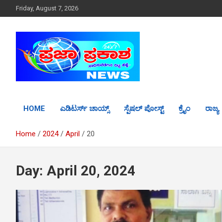
S
Friday, August 7, 2026
k
i
p
t
o
c
o
n
t
HOME
ಎಡಿಟರ್ಸ್ ಚಾಯ್ಸ್
ಸ್ಪೆಷಲ್ ಪೋಸ್ಟ್
ಕ್ರೈಂ
ರಾಜ್ಯ
e
n
t
Home
2024
April
20
Day: April 20, 2024