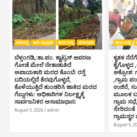
ಆರೋಗ್ಯ
ಇದೇ ಪ್ರಾಬ್ಲಮ್
ತಾಜಾ ಸುದ್ದಿ
ತುಳುನಾಡು
ತಾಜಾ ಸುದ್ದಿ
ಬೆಳ್ತಂಗಡಿ,:ತಾ.ಪಂ‌. ಕ್ವಾಟ್ರಸ್ ಆವರಣ
ಕೃತಕ ನೆರೆಗ
ಗೋಡೆ ಮೇಲೆ ನೇತಾಡುತಿದೆ
ಕೈಗೊಳ್ಳದ 
ಅಪಾಯಕಾರಿ ಮರದ ಕೊಂಬೆ: ರಸ್ತೆ
ಆಕ್ರೋಶ: 
ಬದಿಯಲ್ಲಿದೆ ತೆರವುಗೊಳ್ಳದೆ,
,ಗ್ರಾಮ ಪ
ಕೊಳೆಯುತ್ತಿದೆ ತುಂಡರಿಸಿ ಹಾಕಿದ ಮರದ
ಉಜಿರೆ, ಸು
ಗೆಲ್ಲುಗಳು: ಅಧಿಕಾರಿಗಳ ನಿರ್ಲಕ್ಷ್ಯಕ್ಕೆ
ಮೂಲಕ ಬಸ್
ಸಾರ್ವಜನಿಕರ ಅಸಾಮಾಧಾನ:
ಗ್ರಾಮ ಸಭೆ
ಸೇರಿದಂತೆ
August 5, 2026
admin
ಗ್ರಾಮಸ್ಥರ 
August 5, 2